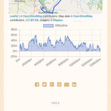
Leaflet
| ©
OpenStreetMap
contributors, Map data ©
OpenStreetMap
contributors,
CC-BY-SA
, Imagery ©
Mapbox
TAGS