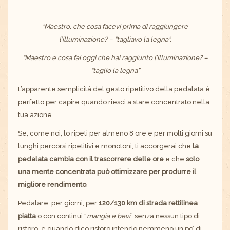
“Maestro, che cosa facevi prima di raggiungere
l’illuminazione? – “tagliavo la legna”.
“Maestro e cosa fai oggi che hai raggiunto l’illuminazione? –
“taglio la legna”
L’apparente semplicitá del gesto ripetitivo della pedalata è
perfetto per capire quando riesci a stare concentrato nella
tua azione.
Se, come noi, lo ripeti per almeno 8 ore e per molti giorni su
lunghi percorsi ripetitivi e monotoni, ti accorgerai che
la
pedalata cambia con il trascorrere delle ore
e che
solo
una mente concentrata può ottimizzare per produrre il
migliore rendimento
.
Pedalare, per giorni, per
120/130 km di strada rettilinea
piatta
o con continui “
mangia e bevi
” senza nessun tipo di
ristoro, e quando dico ristoro intendo nemmeno un po’ di