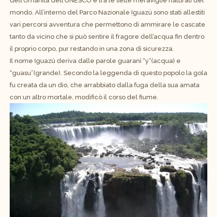
dell’Umanità dell’UNESCO e tra le sette meraviglie naturali del
mondo. All’interno del Parco Nazionale Iguazú sono stati allestiti
vari percorsi avventura che permettono di ammirare le cascate
tanto da vicino che si può sentire il fragore dell’acqua fin dentro
il proprio corpo, pur restando in una zona di sicurezza.
Il nome Iguazú deriva dalle parole guaranì “y”(acqua) e
“guasu”(grande). Secondo la leggenda di questo popolo la gola
fu creata da un dio, che arrabbiato dalla fuga della sua amata
con un altro mortale, modificò il corso del fiume.