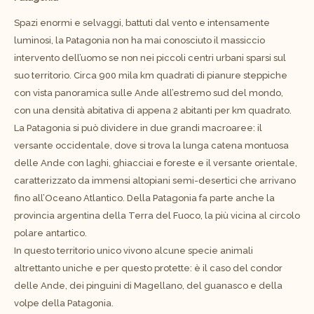
Spazi enormi e selvaggi, battuti dal vento e intensamente
luminosi, la Patagonia non ha mai conosciuto il massiccio
intervento dell’uomo se non nei piccoli centri urbani sparsi sul
suo territorio. Circa 900 mila km quadrati di pianure steppiche
con vista panoramica sulle Ande all’estremo sud del mondo,
con una densità abitativa di appena 2 abitanti per km quadrato.
La Patagonia si può dividere in due grandi macroaree: il
versante occidentale, dove si trova la lunga catena montuosa
delle Ande con laghi, ghiacciai e foreste e il versante orientale,
caratterizzato da immensi altopiani semi-desertici che arrivano
fino all’Oceano Atlantico. Della Patagonia fa parte anche la
provincia argentina della Terra del Fuoco, la più vicina al circolo
polare antartico.
In questo territorio unico vivono alcune specie animali
altrettanto uniche e per questo protette: è il caso del condor
delle Ande, dei pinguini di Magellano, del guanasco e della
volpe della Patagonia.