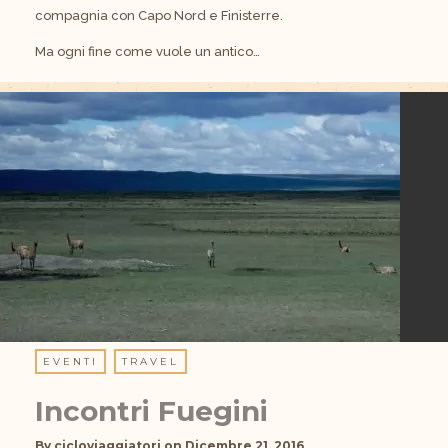
compagnia con Capo Nord e Finisterre.
Ma ogni fine come vuole un antico…
EVENTI
TRAVEL
Incontri Fuegini
By
cicloviaggiatori
on
Dicembre 21, 2016