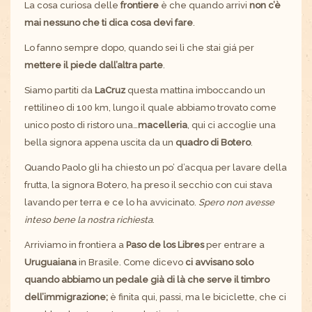
La cosa curiosa delle
frontiere
è che quando arrivi
non c’è
mai nessuno che ti dica cosa devi fare
.
Lo fanno sempre dopo, quando sei lì che stai giá per
mettere il piede dall’altra parte
.
Siamo partiti da
LaCruz
questa mattina imboccando un
rettilineo di 100 km, lungo il quale abbiamo trovato come
unico posto di ristoro una…
macelleria
, qui ci accoglie una
bella signora appena uscita da un
quadro di Botero
.
Quando Paolo gli ha chiesto un po’ d’acqua per lavare della
frutta, la signora Botero, ha preso il secchio con cui stava
lavando per terra e ce lo ha avvicinato.
Spero non avesse
inteso bene la nostra richiesta
.
Arriviamo in frontiera a
Paso de los Libres
per entrare a
Uruguaiana
in Brasile. Come dicevo
ci avvisano solo
quando abbiamo un pedale già di là che serve il timbro
dell’immigrazione;
è finita qui, passi, ma le biciclette, che ci