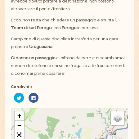
avrebbe dovuto portare a destinazione, non possono
attraversare il ponte/frontiera.
Ecco, non resta che chiedere un passaggio e spunta il
Team di kart Perego
, con
Perego
in persona!
Campione di questa disciplina in trasferta per una gara
proprio a
Uruguaiana
.
Ci danno un passaggio
ci offrono da bere e ci scambiamo i
numeri di telefono e chi se ne frega se alle frontiere non ti
dicono mai prima cosa fare!
Condividi:
Fai
Fai
clic
clic
qui
per
per
condividere
condividere
su
+
su
Facebook
Twitter
(Si
(Si
apre
−
apre
in
in
una
una
nuova
nuova
finestra)