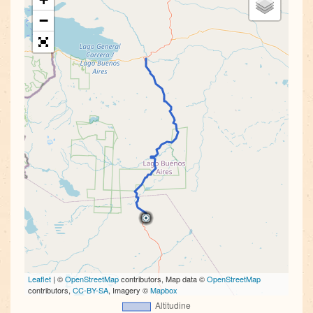
Twitter
(Si
(Si
apre
−
apre
in
in
una
una
nuova
nuova
finestra)
finestra)
Leaflet
| ©
OpenStreetMap
contributors, Map data ©
OpenStreetMap
contributors,
CC-BY-SA
, Imagery ©
Mapbox