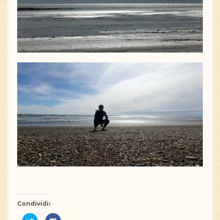
Condividi:
Fai
Fai