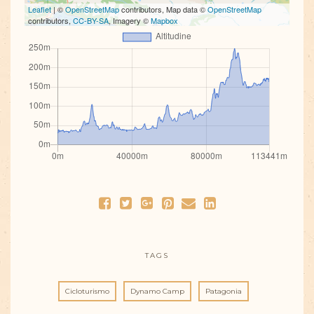
Leaflet
| ©
OpenStreetMap
contributors, Map data ©
OpenStreetMap
contributors,
CC-BY-SA
, Imagery ©
Mapbox
TAGS
Cicloturismo
Dynamo Camp
Patagonia