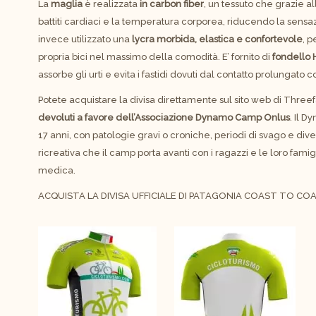
La
maglia
è realizzata
in carbon fiber
, un tessuto che grazie a
battiti cardiaci e la temperatura corporea, riducendo la sensazio
invece utilizzato una
lycra morbida, elastica e confortevole
, p
propria bici nel massimo della comodità. E’ fornito di
fondello 
assorbe gli urti e evita i fastidi dovuti dal contatto prolungato co
Potete acquistare la divisa direttamente sul sito web di Three
devoluti a favore dell’
Associazione Dynamo Camp Onlus
. Il D
17 anni, con patologie gravi o croniche, periodi di svago e div
ricreativa che il camp porta avanti con i ragazzi e le loro famigl
medica.
ACQUISTA LA DIVISA UFFICIALE DI PATAGONIA COAST TO CO