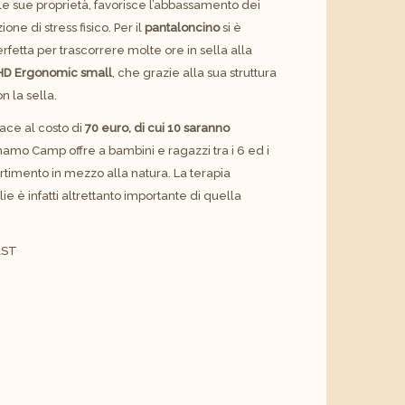
lle sue proprietà, favorisce l’abbassamento dei
ne di stress fisico. Per il
pantaloncino
si è
erfetta per trascorrere molte ore in sella alla
HD Ergonomic small
, che grazie alla sua struttura
n la sella.
face al costo di
70 euro, di cui 10 saranno
ynamo Camp offre a bambini e ragazzi tra i 6 ed i
ertimento in mezzo alla natura. La terapia
ie è infatti altrettanto importante di quella
AST