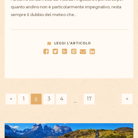
quanto andino non è particolarmente impegnativo, resta
sempre il dubbio del meteo che…
LEGGI L'ARTICOLO
«
»
1
3
4
17
2
…