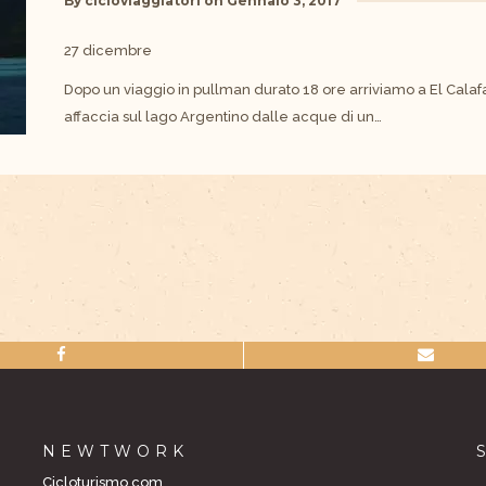
By
cicloviaggiatori
on
Gennaio 3, 2017
27 dicembre
Dopo un viaggio in pullman durato 18 ore arriviamo a El Calafa
affaccia sul lago Argentino dalle acque di un…
NEWTWORK
Cicloturismo.com