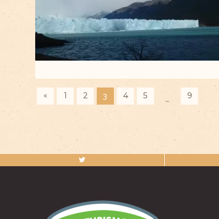
«
1
2
4
5
9
3
…